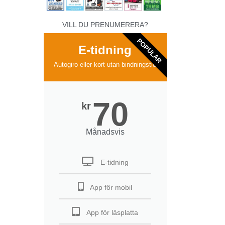
VILL DU PRENUMERERA?
POPULAR
E-tidning
Autogiro eller kort utan bindningstid
70
kr
Månadsvis
E-tidning
App för mobil
App för läsplatta