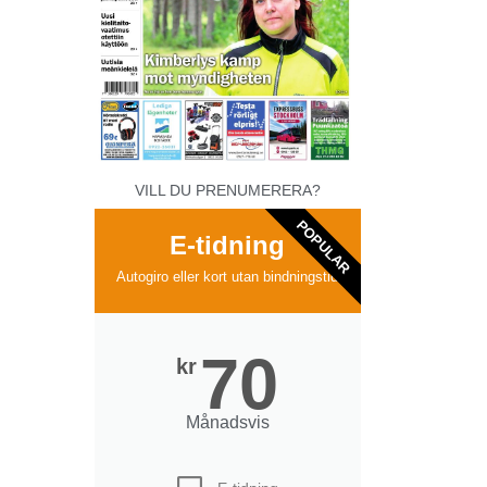
VILL DU PRENUMERERA?
POPULAR
E-tidning
Autogiro eller kort utan bindningstid
70
kr
Månadsvis