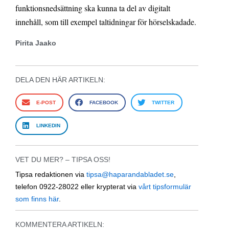
funktionsnedsättning ska kunna ta del av digitalt
innehåll, som till exempel taltidningar för hörselskadade.
Pirita Jaako
DELA DEN HÄR ARTIKELN:
E-POST
FACEBOOK
TWITTER
LINKEDIN
VET DU MER? – TIPSA OSS!
Tipsa redaktionen via
tipsa@haparandabladet.se
,
telefon 0922-28022 eller krypterat via
vårt tipsformulär
som finns här
.
KOMMENTERA ARTIKELN: