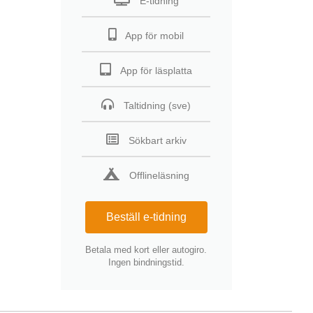
E-tidning
App för mobil
App för läsplatta
Taltidning (sve)
Sökbart arkiv
Offlineläsning
Beställ e-tidning
Betala med kort eller autogiro.
Ingen bindningstid.