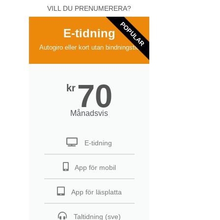
VILL DU PRENUMERERA?
POPULAR
E-tidning
Autogiro eller kort utan bindningstid
70
kr
Månadsvis
E-tidning
App för mobil
App för läsplatta
Taltidning (sve)