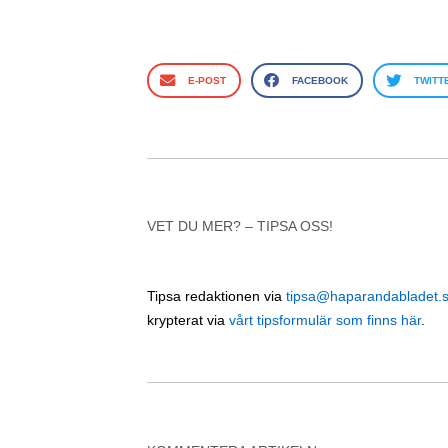
E-POST
FACEBOOK
TWITT
VET DU MER? – TIPSA OSS!
Tipsa redaktionen via
tipsa@haparandabladet.
krypterat via
vårt tipsformulär som finns här
.