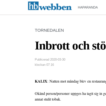
HAPARANDA
TORNEDALEN
Inbrott och stö
Publicerad
2020-03-30
klockan
07:16
KALIX
: Natten mot måndag blev en restaurang i
Okänd person/personer uppges ha tagit sig in g
annat stulit tobak.