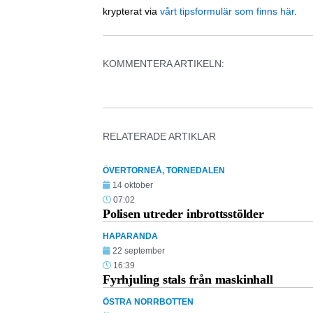
krypterat via
vårt tipsformulär som finns här
.
KOMMENTERA ARTIKELN:
RELATERADE ARTIKLAR
ÖVERTORNEÅ
,
TORNEDALEN
14 oktober
07:02
Polisen utreder inbrottsstölder
HAPARANDA
22 september
16:39
Fyrhjuling stals från maskinhall
ÖSTRA NORRBOTTEN