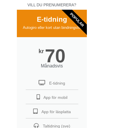
VILL DU PRENUMERERA?
POPULAR
E-tidning
Autogiro eller kort utan bindningstid
70
kr
Månadsvis
E-tidning
App för mobil
App för läsplatta
Taltidning (sve)