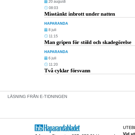
20 augusti
08:03
Misstänkt inbrott under natten
HAPARANDA
8 juli
11:15
Man gripen för stöld och skadegörelse
HAPARANDA
6 juli
11:20
Två cyklar försvann
LÄSNING FRÅN E-TIDNINGEN
UTEB
Vid u