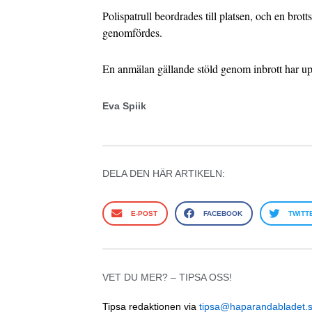
Polispatrull beordrades till platsen, och en brot
genomfördes.
En anmälan gällande stöld genom inbrott har upp
Eva Spiik
DELA DEN HÄR ARTIKELN:
E-POST
FACEBOOK
TWITT
VET DU MER? – TIPSA OSS!
Tipsa redaktionen via
tipsa@haparandabladet.