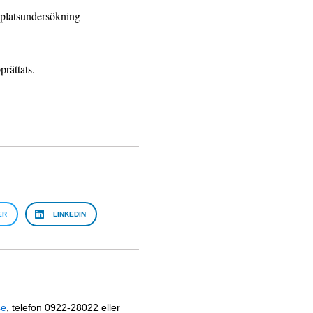
tsplatsundersökning
rättats.
ER
LINKEDIN
se
, telefon 0922-28022 eller