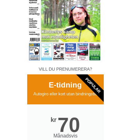
VILL DU PRENUMERERA?
POPULAR
E-tidning
Autogiro eller kort utan bindningstid
70
kr
Månadsvis