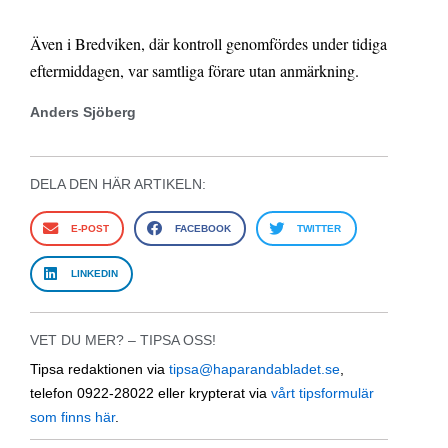
Även i Bredviken, där kontroll genomfördes under tidiga
eftermiddagen, var samtliga förare utan anmärkning.
Anders Sjöberg
DELA DEN HÄR ARTIKELN:
E-POST
FACEBOOK
TWITTER
LINKEDIN
VET DU MER? – TIPSA OSS!
Tipsa redaktionen via
tipsa@haparandabladet.se
,
telefon 0922-28022 eller krypterat via
vårt tipsformulär
som finns här
.