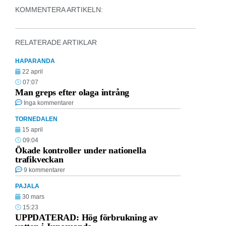
KOMMENTERA ARTIKELN:
RELATERADE ARTIKLAR
HAPARANDA
22 april
07:07
Man greps efter olaga intrång
Inga kommentarer
TORNEDALEN
15 april
09:04
Ökade kontroller under nationella
trafikveckan
9 kommentarer
PAJALA
30 mars
15:23
UPPDATERAD: Hög förbrukning av