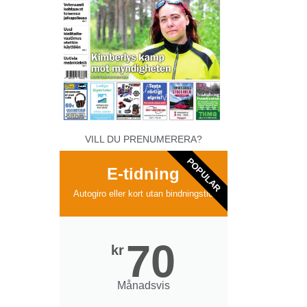
VILL DU PRENUMERERA?
POPULAR
E-tidning
Autogiro eller kort utan bindningstid
70
kr
Månadsvis