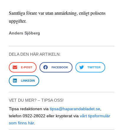
Samtliga förare var utan anmärkning, enligt polisens
uppgifter.
Anders Sjöberg
DELA DEN HÄR ARTIKELN:
E-POST
FACEBOOK
TWITTER
LINKEDIN
VET DU MER? – TIPSA OSS!
Tipsa redaktionen via
tipsa@haparandabladet.se
,
telefon 0922-28022 eller krypterat via
vårt tipsformulär
som finns här
.