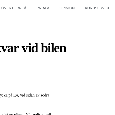
ÖVERTORNEÅ
PAJALA
OPINION
KUNDSERVICE
var vid bilen
lycka på E4, vid sidan av södra
l kört av vägen. När polispatrull