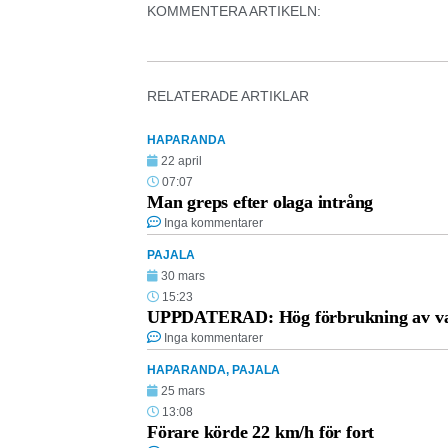
KOMMENTERA ARTIKELN:
RELATERADE ARTIKLAR
HAPARANDA
22 april
07:07
Man greps efter olaga intrång
Inga kommentarer
PAJALA
30 mars
15:23
UPPDATERAD: Hög förbrukning av vat
Inga kommentarer
HAPARANDA
,
PAJALA
25 mars
13:08
Förare körde 22 km/h för fort