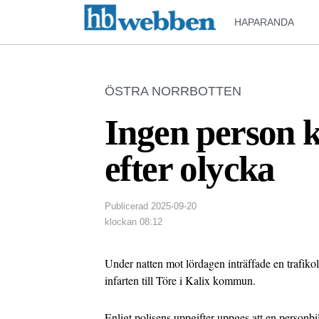
HAPARANDA
ÖSTRA NORRBOTTEN
Ingen person k
efter olycka
Publicerad
2025-09-20
klockan
08:12
Under natten mot lördagen inträffade en trafiko
infarten till Töre i Kalix kommun.
Enligt polisens uppgifter uppges att en personbi