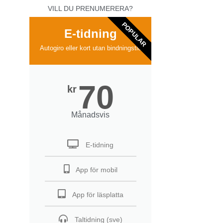
VILL DU PRENUMERERA?
POPULAR
E-tidning
Autogiro eller kort utan bindningstid
70
kr
Månadsvis
E-tidning
App för mobil
App för läsplatta
Taltidning (sve)