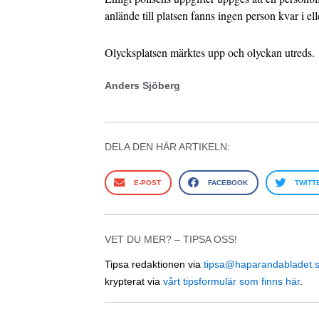
anlände till platsen fanns ingen person kvar i ell
Olycksplatsen märktes upp och olyckan utreds.
Anders Sjöberg
DELA DEN HÄR ARTIKELN:
E-POST
FACEBOOK
TWITT
VET DU MER? – TIPSA OSS!
Tipsa redaktionen via
tipsa@haparandabladet.
krypterat via
vårt tipsformulär som finns här
.