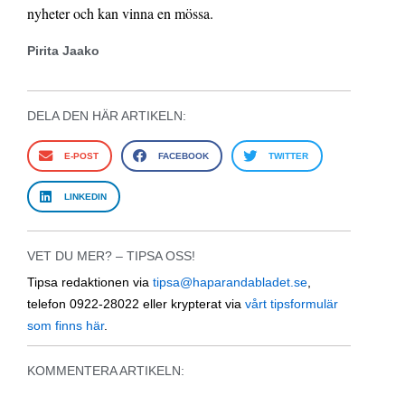
nyheter och kan vinna en mössa.
Pirita Jaako
DELA DEN HÄR ARTIKELN:
E-POST
FACEBOOK
TWITTER
LINKEDIN
VET DU MER? – TIPSA OSS!
Tipsa redaktionen via
tipsa@haparandabladet.se
,
telefon 0922-28022 eller krypterat via
vårt tipsformulär
som finns här
.
KOMMENTERA ARTIKELN: