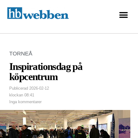
TORNEÅ
Inspirationsdag på
köpcentrum
Publicerad
2026-02-12
klockan
08:41
Inga kommentarer