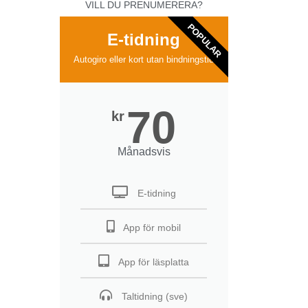
VILL DU PRENUMERERA?
POPULAR
E-tidning
Autogiro eller kort utan bindningstid
70
kr
Månadsvis
E-tidning
App för mobil
App för läsplatta
Taltidning (sve)