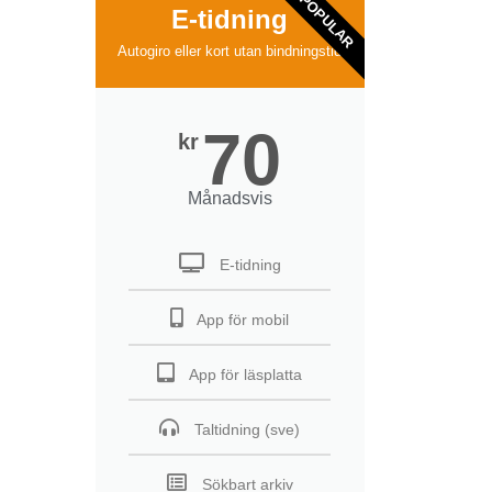
POPULAR
E-tidning
Autogiro eller kort utan bindningstid
70
kr
Månadsvis
E-tidning
App för mobil
App för läsplatta
Taltidning (sve)
Sökbart arkiv