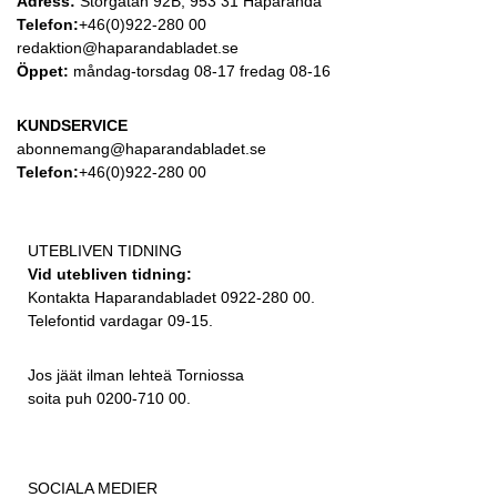
Adress:
Storgatan 92B, 953 31 Haparanda
Telefon:
+46(0)922-280 00
redaktion@haparandabladet.se
Öppet:
måndag-torsdag 08-17 fredag 08-16
KUNDSERVICE
abonnemang@haparandabladet.se
Telefon:
+46(0)922-280 00
UTEBLIVEN TIDNING
Vid utebliven tidning:
Kontakta Haparandabladet 0922-280 00.
Telefontid vardagar 09-15.
Jos jäät ilman lehteä Torniossa
soita puh 0200-710 00.
SOCIALA MEDIER