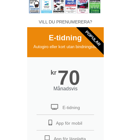
VILL DU PRENUMERERA?
POPULAR
E-tidning
Autogiro eller kort utan bindningstid
70
kr
Månadsvis
E-tidning
App för mobil
App för läsplatta