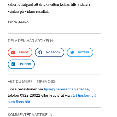
säkerhetsåtgärd att dricksvatten kokas tills vidare i
väntan på vidare resultat.
Pirita Jaako
DELA DEN HÄR ARTIKELN:
E-POST
FACEBOOK
TWITTER
LINKEDIN
VET DU MER? – TIPSA OSS!
Tipsa redaktionen via
tipsa@haparandabladet.se
,
telefon 0922-28022 eller krypterat via
vårt tipsformulär
som finns här
.
KOMMENTERA ARTIKELN: