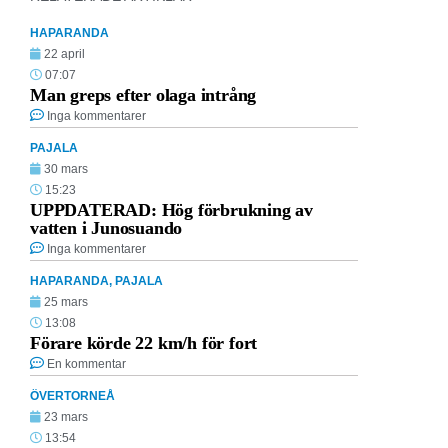
HAPARANDA
22 april
07:07
Man greps efter olaga intrång
Inga kommentarer
PAJALA
30 mars
15:23
UPPDATERAD: Hög förbrukning av
vatten i Junosuando
Inga kommentarer
HAPARANDA
,
PAJALA
25 mars
13:08
Förare körde 22 km/h för fort
En kommentar
ÖVERTORNEÅ
23 mars
13:54