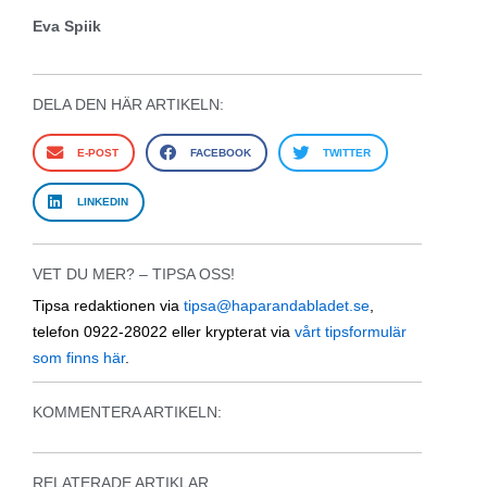
Eva Spiik
DELA DEN HÄR ARTIKELN:
E-POST
FACEBOOK
TWITTER
LINKEDIN
VET DU MER? – TIPSA OSS!
Tipsa redaktionen via
tipsa@haparandabladet.se
,
telefon 0922-28022 eller krypterat via
vårt tipsformulär
som finns här
.
KOMMENTERA ARTIKELN:
RELATERADE ARTIKLAR