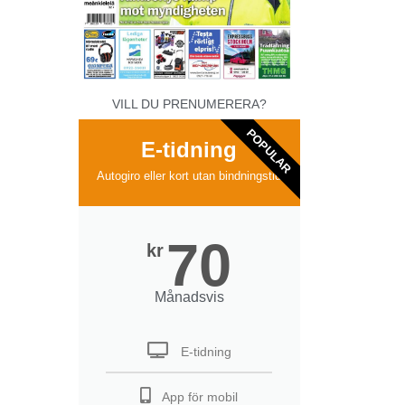
VILL DU PRENUMERERA?
POPULAR
E-tidning
Autogiro eller kort utan bindningstid
70
kr
Månadsvis
E-tidning
App för mobil