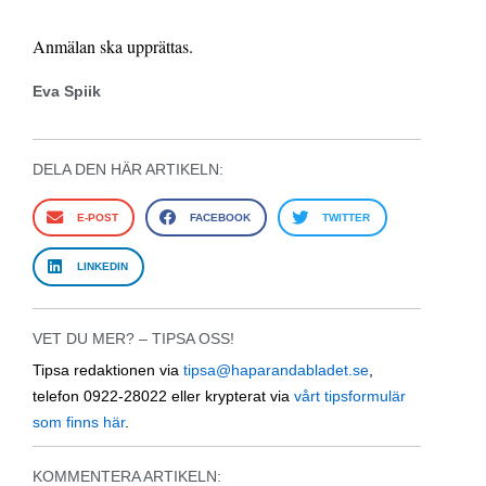
Anmälan ska upprättas.
Eva Spiik
DELA DEN HÄR ARTIKELN:
E-POST
FACEBOOK
TWITTER
LINKEDIN
VET DU MER? – TIPSA OSS!
Tipsa redaktionen via
tipsa@haparandabladet.se
,
telefon 0922-28022 eller krypterat via
vårt tipsformulär
som finns här
.
KOMMENTERA ARTIKELN: