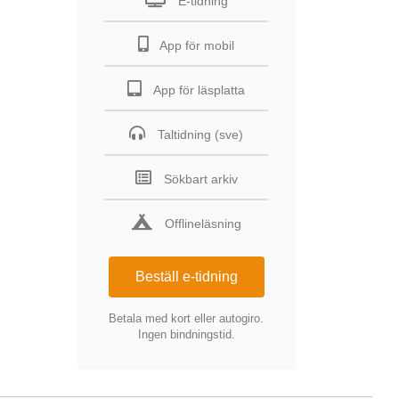
E-tidning
App för mobil
App för läsplatta
Taltidning (sve)
Sökbart arkiv
Offlineläsning
Beställ e-tidning
Betala med kort eller autogiro.
Ingen bindningstid.