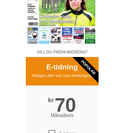
VILL DU PRENUMERERA?
POPULAR
E-tidning
Autogiro eller kort utan bindningstid
70
kr
Månadsvis