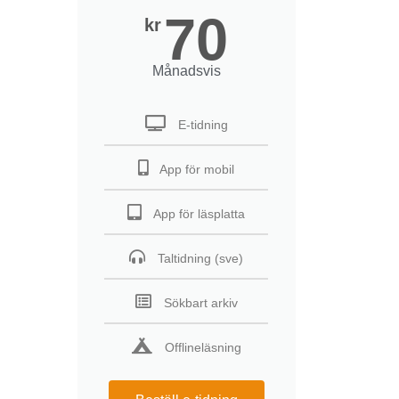
70
kr
Månadsvis
E-tidning
App för mobil
App för läsplatta
Taltidning (sve)
Sökbart arkiv
Offlineläsning