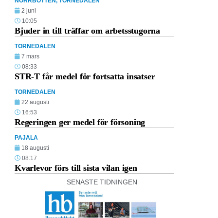
NORRBOTTEN
,
TORNEDALEN
2 juni
10:05
Bjuder in till träffar om arbetsstugorna
TORNEDALEN
7 mars
08:33
STR-T får medel för fortsatta insatser
TORNEDALEN
22 augusti
16:53
Regeringen ger medel för försoning
PAJALA
18 augusti
08:17
Kvarlevor förs till sista vilan igen
SENASTE TIDNINGEN