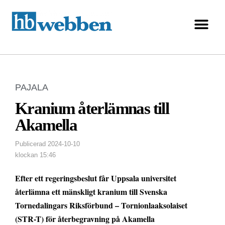
PAJALA
Kranium återlämnas till
Akamella
Publicerad
2024-10-10
klockan
15:46
Efter ett regeringsbeslut får Uppsala universitet
återlämna ett mänskligt kranium till Svenska
Tornedalingars Riksförbund – Tornionlaaksolaiset
(STR-T) för återbegravning på Akamella