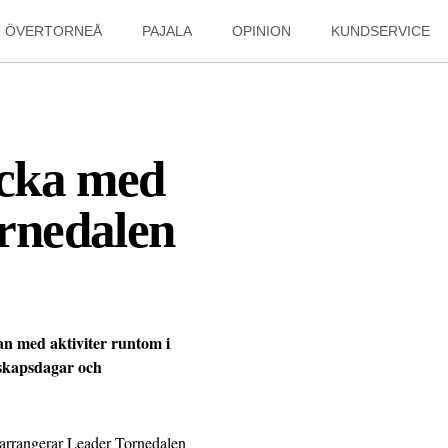
ÖVERTORNEÅ
PAJALA
OPINION
KUNDSERVICE
cka med
ornedalen
n med aktiviter runtom i
dskapsdagar och
 arrangerar Leader Tornedalen