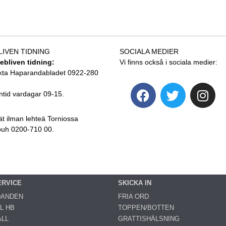
LIVEN TIDNING
SOCIALA MEDIER
tebliven tidning:
Vi finns också i sociala medier:
kta Haparandabladet 0922-280
ntid vardagar 09-15.
ät ilman lehteä Torniossa
 puh 0200-710 00.
ERVICE
SKICKA IN
DANDEN
FRIA ORD
L HB
TOPPEN/BOTTEN
LL
GRATTISHÄLSNING