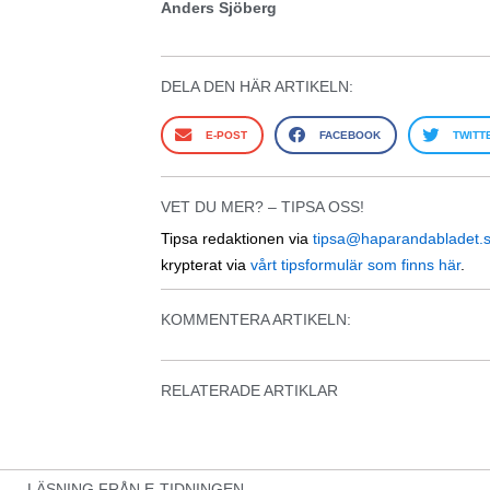
Anders Sjöberg
DELA DEN HÄR ARTIKELN:
E-POST
FACEBOOK
TWITT
VET DU MER? – TIPSA OSS!
Tipsa redaktionen via
tipsa@haparandabladet.
krypterat via
vårt tipsformulär som finns här
.
KOMMENTERA ARTIKELN:
RELATERADE ARTIKLAR
LÄSNING FRÅN E-TIDNINGEN