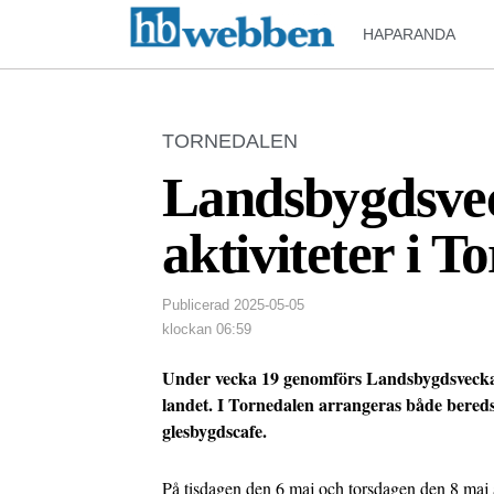
HAPARANDA
TORNEDALEN
Landsbygdsve
aktiviteter i T
Publicerad
2025-05-05
klockan
06:59
Under vecka 19 genomförs Landsbygdsvecka
landet. I Tornedalen arrangeras både bere
glesbygdscafe.
På tisdagen den 6 maj och torsdagen den 8 maj