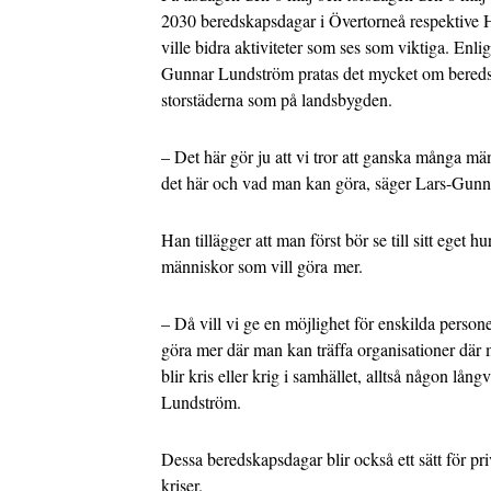
2030 beredskapsdagar i Övertorneå respektive
ville bidra aktiviteter som ses som viktiga. Enl
Gunnar Lundström pratas det mycket om beredska
storstäderna som på landsbygden.
– Det här gör ju att vi tror att ganska många mä
det här och vad man kan göra, säger Lars-Gunn
Han tillägger att man först bör se till sitt eget h
människor som vill göra mer.
– Då vill vi ge en möjlighet för enskilda person
göra mer där man kan träffa organisationer där
blir kris eller krig i samhället, alltså någon lån
Lundström.
Dessa beredskapsdagar blir också ett sätt för pri
kriser.