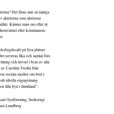
örerna? Det finns inte så många
a av aktörerna som aktiveras
hället. Känner man oro eller är
n, hemvärnet eller kommunens
m.
lesbygdscafé på fyra platser:
t serveras fika och samtal förs
ttning och trivsel i byar av alla
g av Caroline Fredin från
ia sociala medier om livet i
itt ideella engagemang
den lilla byn i Jämtland”.
karö byaförening, Juoksengi
ust Lundberg.