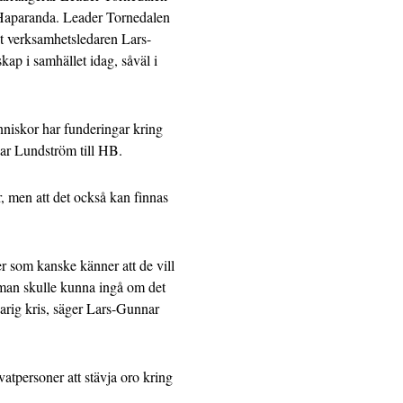
 Haparanda. Leader Tornedalen
igt verksamhetsledaren Lars-
p i samhället idag, såväl i
nniskor har funderingar kring
ar Lundström till HB.
ur, men att det också kan finnas
er som kanske känner att de vill
 man skulle kunna ingå om det
gvarig kris, säger Lars-Gunnar
vatpersoner att stävja oro kring