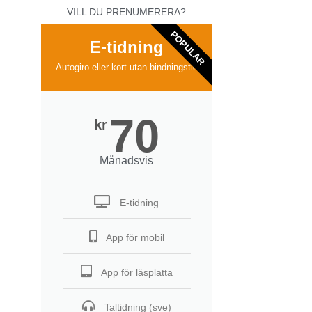
VILL DU PRENUMERERA?
POPULAR
E-tidning
Autogiro eller kort utan bindningstid
70
kr
Månadsvis
E-tidning
App för mobil
App för läsplatta
Taltidning (sve)