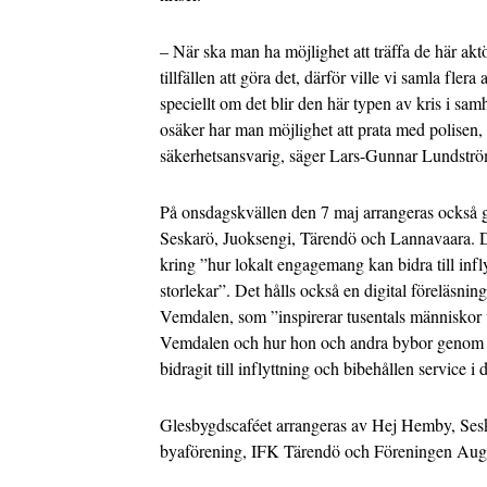
– När ska man ha möjlighet att träffa de här akt
tillfällen att göra det, därför ville vi samla fler
speciellt om det blir den här typen av kris i sam
osäker har man möjlighet att prata med polise
säkerhetsansvarig, säger Lars-Gunnar Lundströ
På onsdagskvällen den 7 maj arrangeras också g
Seskarö, Juoksengi, Tärendö och Lannavaara. De
kring ”hur lokalt engagemang kan bidra till infly
storlekar”. Det hålls också en digital föreläsnin
Vemdalen, som ”inspirerar tusentals människor v
Vemdalen och hur hon och andra bybor genom s
bidragit till inflyttning och bibehållen service i 
Glesbygdscaféet arrangeras av Hej Hemby, Ses
byaförening, IFK Tärendö och Föreningen Aug