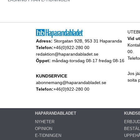
UTEB
Vid u
Adress:
Storgatan 92B, 953 31 Haparanda
Konta
Telefon:
+46(0)922-280 00
00.
redaktion@haparandabladet.se
Telefo
Öppet:
måndag-torsdag 08-17 fredag 08-16
Jos jä
KUNDSERVICE
soita
abonnemang@haparandabladet.se
Telefon:
+46(0)922-280 00
HAPARANDABLADET
KUNDS
NYHETER
ERBJU
OPINION
BESTÄL
E-TIDNINGEN
UPPEHÅ