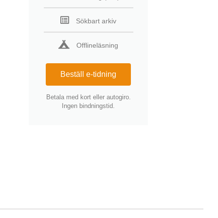
Sökbart arkiv
Offlineläsning
Beställ e-tidning
Betala med kort eller autogiro.
Ingen bindningstid.