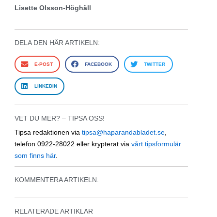
Lisette Olsson-Höghäll
DELA DEN HÄR ARTIKELN:
E-POST
FACEBOOK
TWITTER
LINKEDIN
VET DU MER? – TIPSA OSS!
Tipsa redaktionen via
tipsa@haparandabladet.se
,
telefon 0922-28022 eller krypterat via
vårt tipsformulär
som finns här
.
KOMMENTERA ARTIKELN:
RELATERADE ARTIKLAR