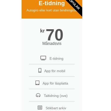
POPULAR
E-tidning
Autogiro eller kort utan bindningstid
70
kr
Månadsvis
E-tidning
App för mobil
App för läsplatta
Taltidning (sve)
Sökbart arkiv