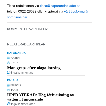
Tipsa redaktionen via
tipsa@haparandabladet.se
,
telefon 0922-28022 eller krypterat via
vårt tipsformulär
som finns här
.
KOMMENTERA ARTIKELN:
RELATERADE ARTIKLAR
HAPARANDA
22 april
07:07
Man greps efter olaga intrång
Inga kommentarer
PAJALA
30 mars
15:23
UPPDATERAD: Hög förbrukning av
vatten i Junosuando
Inga kommentarer