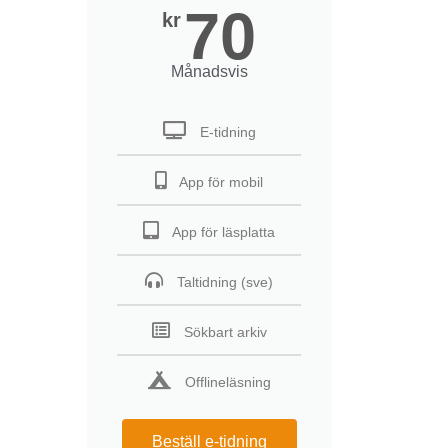
70
kr
Månadsvis
E-tidning
App för mobil
App för läsplatta
Taltidning (sve)
Sökbart arkiv
Offlineläsning
Beställ e-tidning