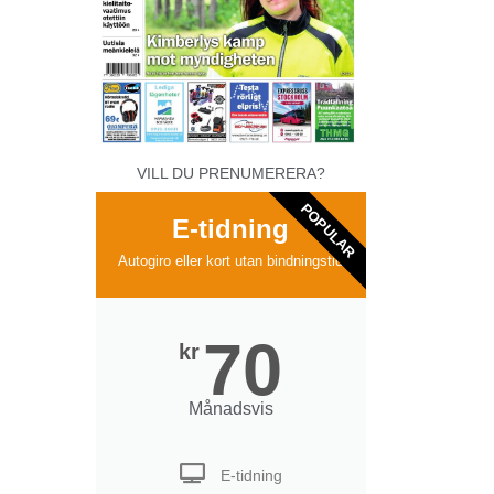
VILL DU PRENUMERERA?
POPULAR
E-tidning
Autogiro eller kort utan bindningstid
70
kr
Månadsvis
E-tidning