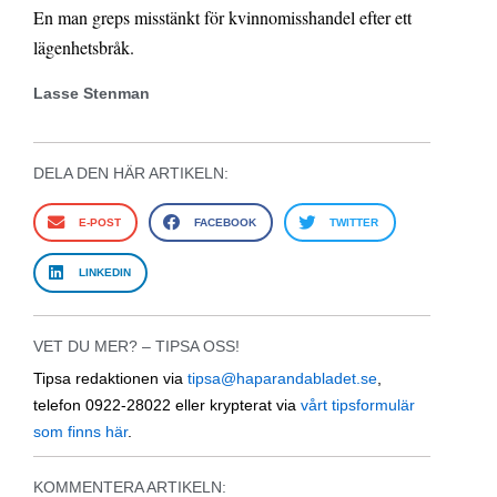
En man greps misstänkt för kvinnomisshandel efter ett
lägenhetsbråk.
Lasse Stenman
DELA DEN HÄR ARTIKELN:
E-POST
FACEBOOK
TWITTER
LINKEDIN
VET DU MER? – TIPSA OSS!
Tipsa redaktionen via
tipsa@haparandabladet.se
,
telefon 0922-28022 eller krypterat via
vårt tipsformulär
som finns här
.
KOMMENTERA ARTIKELN: