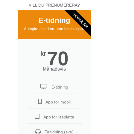
VILL DU PRENUMERERA?
POPULAR
E-tidning
Autogiro eller kort utan bindningstid
70
kr
Månadsvis
E-tidning
App för mobil
App för läsplatta
Taltidning (sve)