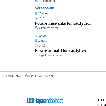
En kommentar
ÖVERTORNEÅ
23 mars
13:54
Förare misstänks för rattfylleri
4 kommentarer
PAJALA
1 mars
14:16
Förare anmäld för rattfylleri
Inga kommentarer
LÄSNING FRÅN E-TIDNINGEN
UTEB
Vid u