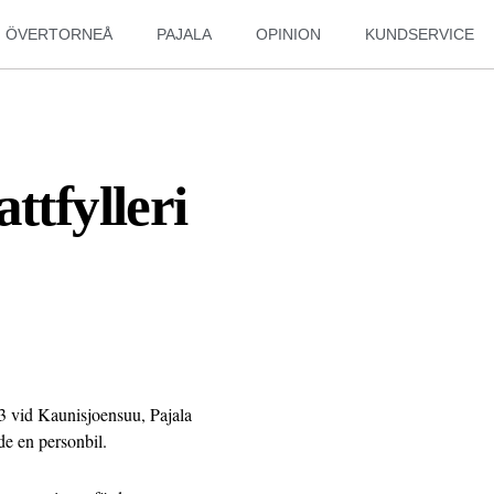
ÖVERTORNEÅ
PAJALA
OPINION
KUNDSERVICE
ttfylleri
03 vid Kaunisjoensuu, Pajala
e en personbil.