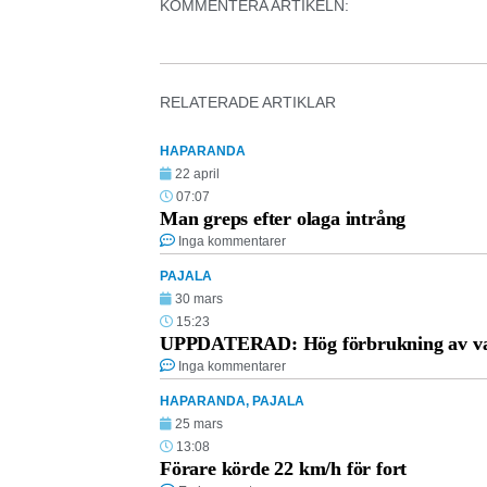
KOMMENTERA ARTIKELN:
RELATERADE ARTIKLAR
HAPARANDA
22 april
07:07
Man greps efter olaga intrång
Inga kommentarer
PAJALA
30 mars
15:23
UPPDATERAD: Hög förbrukning av vat
Inga kommentarer
HAPARANDA
,
PAJALA
25 mars
13:08
Förare körde 22 km/h för fort