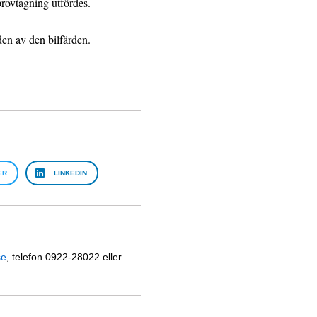
provtagning utfördes.
den av den bilfärden.
ER
LINKEDIN
se
, telefon 0922-28022 eller