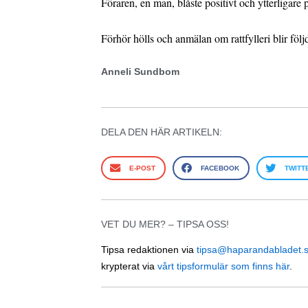
Föraren, en man, blåste positivt och ytterligare 
Förhör hölls och anmälan om rattfylleri blir följ
Anneli Sundbom
DELA DEN HÄR ARTIKELN:
E-POST
FACEBOOK
TWITT
VET DU MER? – TIPSA OSS!
Tipsa redaktionen via
tipsa@haparandabladet.
krypterat via
vårt tipsformulär som finns här
.