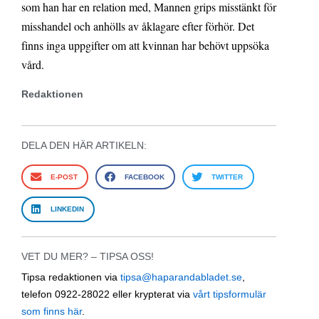
som han har en relation med, Mannen grips misstänkt för
misshandel och anhölls av åklagare efter förhör. Det
finns inga uppgifter om att kvinnan har behövt uppsöka
vård.
Redaktionen
DELA DEN HÄR ARTIKELN:
E-POST
FACEBOOK
TWITTER
LINKEDIN
VET DU MER? – TIPSA OSS!
Tipsa redaktionen via
tipsa@haparandabladet.se
,
telefon 0922-28022 eller krypterat via
vårt tipsformulär
som finns här
.