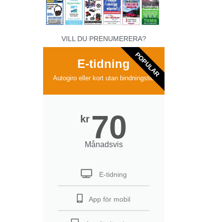
VILL DU PRENUMERERA?
POPULAR
E-tidning
Autogiro eller kort utan bindningstid
70
kr
Månadsvis
E-tidning
App för mobil