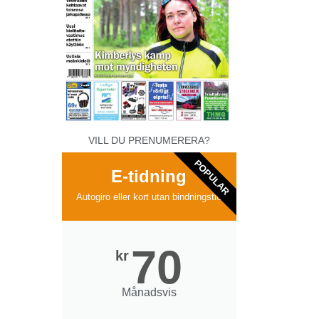
VILL DU PRENUMERERA?
POPULAR
E-tidning
Autogiro eller kort utan bindningstid
70
kr
Månadsvis