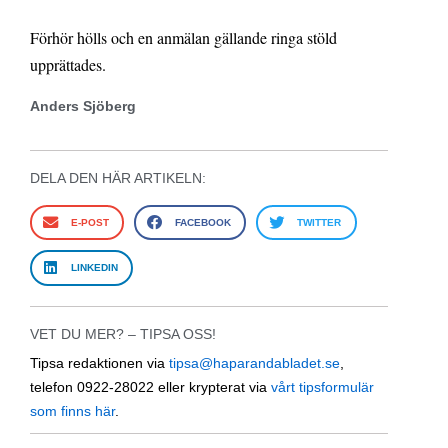
Förhör hölls och en anmälan gällande ringa stöld
upprättades.
Anders Sjöberg
DELA DEN HÄR ARTIKELN:
E-POST
FACEBOOK
TWITTER
LINKEDIN
VET DU MER? – TIPSA OSS!
Tipsa redaktionen via
tipsa@haparandabladet.se
,
telefon 0922-28022 eller krypterat via
vårt tipsformulär
som finns här
.