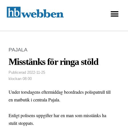
PAJALA
Misstänks för ringa stöld
Publicerad
2022-11-25
klockan
08:00
Under torsdagens eftermiddag beordrades polispatrull till
en matbutik i centrala Pajala.
Enligt polisens uppgifter har en man som misstänks ha
stulit stoppats.