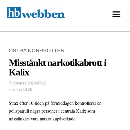
ÖSTRA NORRBOTTEN
Misstänkt narkotikabrott i
Kalix
Publicerad
2020-07-12
klockan
14:39
Strax efter 10-tiden på förmiddagen kontrollerar en
polispatrull några personer i centrala Kalix som
misstänktes vara narkotikapåverkade.