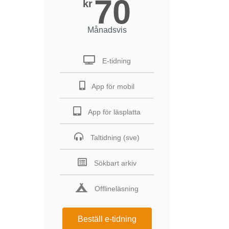
70
kr
Månadsvis
E-tidning
App för mobil
App för läsplatta
Taltidning (sve)
Sökbart arkiv
Offlineläsning
Beställ e-tidning