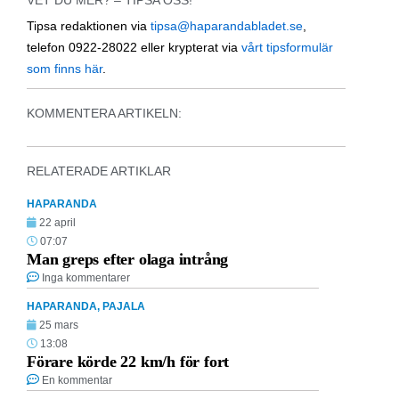
Tipsa redaktionen via
tipsa@haparandabladet.se
,
telefon 0922-28022 eller krypterat via
vårt tipsformulär
som finns här
.
KOMMENTERA ARTIKELN:
RELATERADE ARTIKLAR
HAPARANDA
22 april
07:07
Man greps efter olaga intrång
Inga kommentarer
HAPARANDA
,
PAJALA
25 mars
13:08
Förare körde 22 km/h för fort
En kommentar