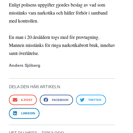
Enligt polisens uppgifter gjordes beslag av vad som
misstänks vara narkotika och håller förhör i samband
med kontrollen.
En man i 20-årsåldern togs med för provtagning.
Mannen misstänks för ringa narkotikabrott bruk, innehav
samt överlåtelse.
Anders Sjöberg
DELA DEN HÄR ARTIKELN:
E-POST
FACEBOOK
TWITTER
LINKEDIN
VET DU MER? – TIPSA OSS!