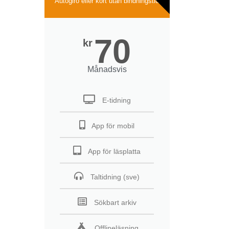
Autogiro eller kort utan bindningstid
70
kr
Månadsvis
E-tidning
App för mobil
App för läsplatta
Taltidning (sve)
Sökbart arkiv
Offlineläsning