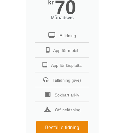
70
kr
Månadsvis
E-tidning
App för mobil
App för läsplatta
Taltidning (sve)
Sökbart arkiv
Offlineläsning
Beställ e-tidning