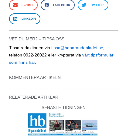
E-POST
FACEBOOK
TWITTER
LINKEDIN
VET DU MER? – TIPSA OSS!
Tipsa redaktionen via
tipsa@haparandabladet.se
,
telefon 0922-28022 eller krypterat via
vårt tipsformulär
som finns här
.
KOMMENTERA ARTIKELN:
RELATERADE ARTIKLAR
SENASTE TIDNINGEN