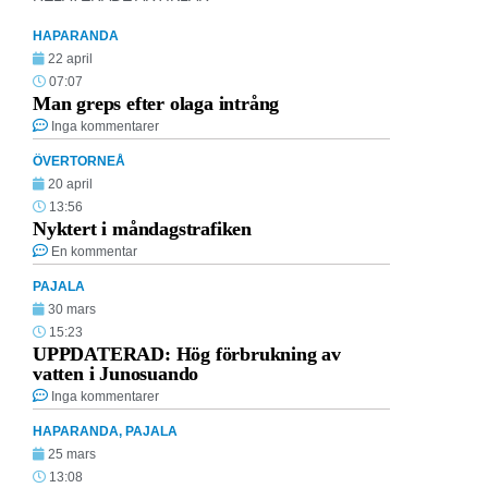
HAPARANDA
22 april
07:07
Man greps efter olaga intrång
Inga kommentarer
ÖVERTORNEÅ
20 april
13:56
Nyktert i måndagstrafiken
En kommentar
PAJALA
30 mars
15:23
UPPDATERAD: Hög förbrukning av
vatten i Junosuando
Inga kommentarer
HAPARANDA
,
PAJALA
25 mars
13:08