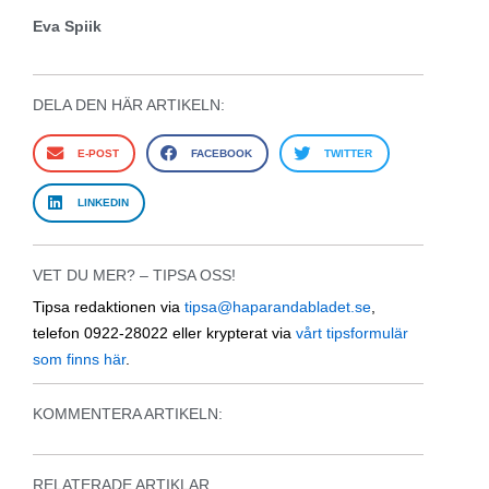
Eva Spiik
DELA DEN HÄR ARTIKELN:
E-POST
FACEBOOK
TWITTER
LINKEDIN
VET DU MER? – TIPSA OSS!
Tipsa redaktionen via
tipsa@haparandabladet.se
,
telefon 0922-28022 eller krypterat via
vårt tipsformulär
som finns här
.
KOMMENTERA ARTIKELN:
RELATERADE ARTIKLAR