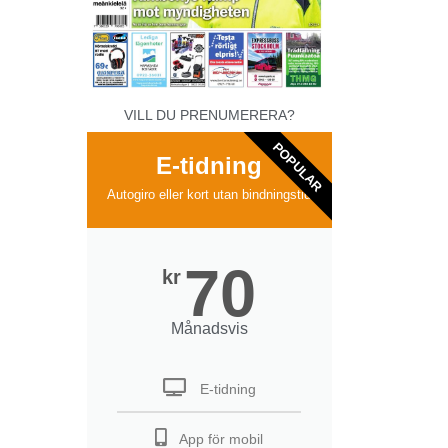
VILL DU PRENUMERERA?
POPULAR
E-tidning
Autogiro eller kort utan bindningstid
70
kr
Månadsvis
E-tidning
App för mobil