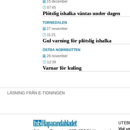
15 december
07:45
Plötslig ishalka väntas under dagen
TORNEDALEN
27 november
11:21
Gul varning för plötslig ishalka
ÖSTRA NORRBOTTEN
26 november
12:39
Varnar för kuling
LÄSNING FRÅN E-TIDNINGEN
UTEB
Vid u