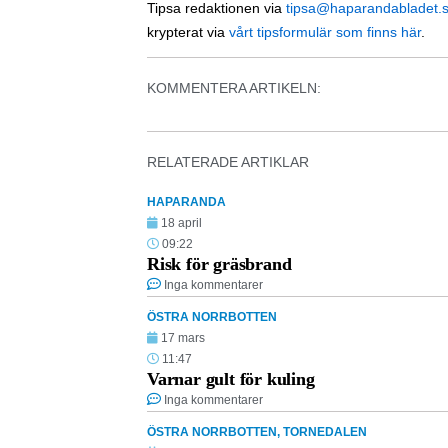
Tipsa redaktionen via
tipsa@haparandabladet.
krypterat via
vårt tipsformulär som finns här
.
KOMMENTERA ARTIKELN:
RELATERADE ARTIKLAR
HAPARANDA
18 april
09:22
Risk för gräsbrand
Inga kommentarer
ÖSTRA NORRBOTTEN
17 mars
11:47
Varnar gult för kuling
Inga kommentarer
ÖSTRA NORRBOTTEN
,
TORNEDALEN