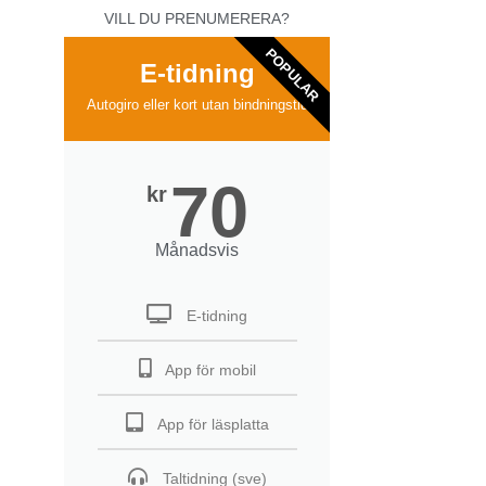
VILL DU PRENUMERERA?
POPULAR
E-tidning
Autogiro eller kort utan bindningstid
70
kr
Månadsvis
E-tidning
App för mobil
App för läsplatta
Taltidning (sve)