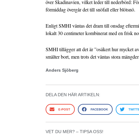
över Skadinavien, vilket leder till nederbörd: Fö
förmiddag övergår det till snöfall eller blötsnö.
Enligt SMHI väntas det dram till onsdag efterm
lokalt 30 centimeter kombinerat med en frisk no
SMHI tillägger att det är ”osäkert hur mycket a
smälter bort, men trots det väntas stora mängder
Anders Sjöberg
DELA DEN HÄR ARTIKELN:
E-POST
FACEBOOK
TWITT
VET DU MER? – TIPSA OSS!