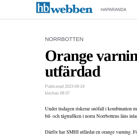
HAPARANDA
NORRBOTTEN
Orange varning
utfärdad
Publicerad
2023-09-19
klockan
08:07
Under tisdagen riskerar snöfall i kombination
bil- och tågtrafiken i norra Norrbottens läns inla
Därför har SMHI utfärdat en orange varning. Förs