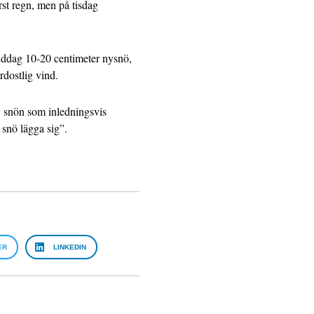
rst regn, men på tisdag
iddag 10-20 centimeter nysnö,
rdostlig vind.
v snön som inledningsvis
 snö lägga sig”.
ER
LINKEDIN