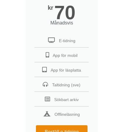
70
kr
Månadsvis
E-tidning
App för mobil
App för läsplatta
Taltidning (sve)
Sökbart arkiv
Offlineläsning
Beställ e-tidning