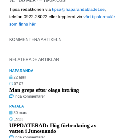
VET DU MER? – TIPSA OSS!
Tipsa redaktionen via
tipsa@haparandabladet.se
,
telefon 0922-28022 eller krypterat via
vårt tipsformulär
som finns här
.
KOMMENTERA ARTIKELN:
RELATERADE ARTIKLAR
HAPARANDA
22 april
07:07
Man greps efter olaga intrång
Inga kommentarer
PAJALA
30 mars
15:23
UPPDATERAD: Hög förbrukning av
vatten i Junosuando
Inga kommentarer