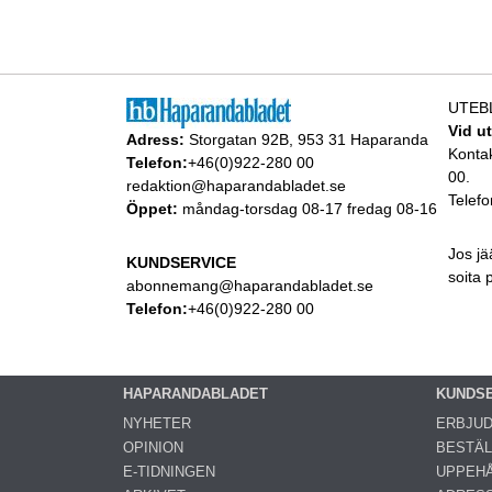
UTEB
Vid u
Adress:
Storgatan 92B, 953 31 Haparanda
Konta
Telefon:
+46(0)922-280 00
00.
redaktion@haparandabladet.se
Telefo
Öppet:
måndag-torsdag 08-17 fredag 08-16
Jos jä
KUNDSERVICE
soita
abonnemang@haparandabladet.se
Telefon:
+46(0)922-280 00
HAPARANDABLADET
KUNDS
NYHETER
ERBJU
OPINION
BESTÄL
E-TIDNINGEN
UPPEHÅ