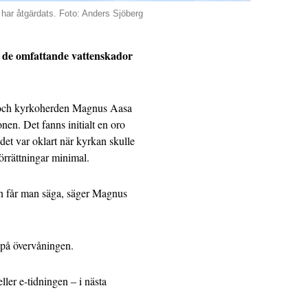
 har åtgärdats. Foto: Anders Sjöberg
r de omfattande vattenskador
 och kyrkoherden Magnus Aasa
tionen. Det fanns initialt en oro
å det var oklart när kyrkan skulle
örrättningar minimal.
an får man säga, säger Magnus
n på övervåningen.
ler e-tidningen – i nästa