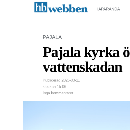
HAPARANDA
PAJALA
Pajala kyrka ö
vattenskadan
Publicerad
2026-03-11
klockan
15:06
Inga kommentarer