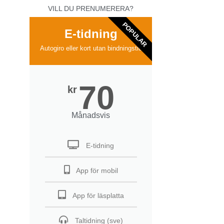
VILL DU PRENUMERERA?
POPULAR
E-tidning
Autogiro eller kort utan bindningstid
70
kr
Månadsvis
E-tidning
App för mobil
App för läsplatta
Taltidning (sve)