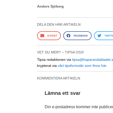
Anders Sjöberg
DELA DEN HÄR ARTIKELN:
E-POST
FACEBOOK
TWITT
VET DU MER? – TIPSA OSS!
Tipsa redaktionen via
tipsa@haparandabladet.
krypterat via
vårt tipsformulär som finns här
.
KOMMENTERA ARTIKELN:
Lämna ett svar
Din e-postadress kommer inte publice