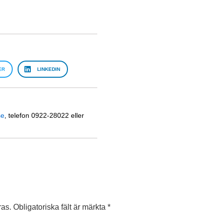
ER
LINKEDIN
se
, telefon 0922-28022 eller
ras.
Obligatoriska fält är märkta
*