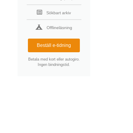
Sökbart arkiv
Offlineläsning
Beställ e-tidning
Betala med kort eller autogiro.
Ingen bindningstid.