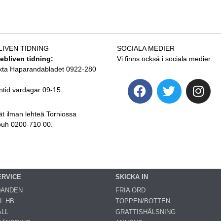
LIVEN TIDNING
SOCIALA MEDIER
tebliven tidning:
Vi finns också i sociala medier:
kta Haparandabladet 0922-280
ntid vardagar 09-15.
ät ilman lehteä Torniossa
 puh 0200-710 00.
ERVICE
SKICKA IN
DANDEN
FRIA ORD
L HB
TOPPEN/BOTTEN
LL
GRATTISHÄLSNING