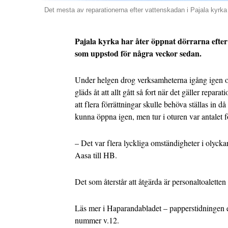
Det mesta av reparationerna efter vattenskadan i Pajala kyrka
Pajala kyrka har åter öppnat dörrarna efte
som uppstod för några veckor sedan.
Under helgen drog verksamheterna igång igen
gläds åt att allt gått så fort när det gäller repara
att flera förrättningar skulle behöva ställas in d
kunna öppna igen, men tur i oturen var antalet f
– Det var flera lyckliga omständigheter i olyck
Aasa till HB.
Det som återstår att åtgärda är personaltoalette
Läs mer i Haparandabladet – papperstidningen el
nummer v.12.