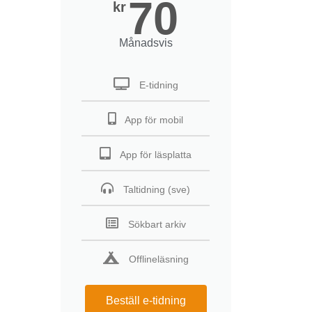
70
kr
Månadsvis
E-tidning
App för mobil
App för läsplatta
Taltidning (sve)
Sökbart arkiv
Offlineläsning
Beställ e-tidning