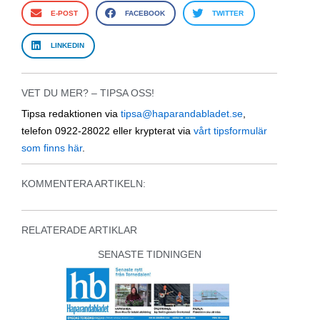
E-POST
FACEBOOK
TWITTER
LINKEDIN
VET DU MER? – TIPSA OSS!
Tipsa redaktionen via
tipsa@haparandabladet.se
,
telefon 0922-28022 eller krypterat via
vårt tipsformulär
som finns här
.
KOMMENTERA ARTIKELN:
RELATERADE ARTIKLAR
SENASTE TIDNINGEN