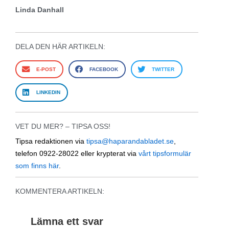
Linda Danhall
DELA DEN HÄR ARTIKELN:
E-POST
FACEBOOK
TWITTER
LINKEDIN
VET DU MER? – TIPSA OSS!
Tipsa redaktionen via
tipsa@haparandabladet.se
,
telefon 0922-28022 eller krypterat via
vårt tipsformulär
som finns här
.
KOMMENTERA ARTIKELN:
Lämna ett svar