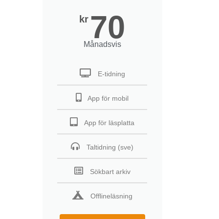
70
kr
Månadsvis
E-tidning
App för mobil
App för läsplatta
Taltidning (sve)
Sökbart arkiv
Offlineläsning