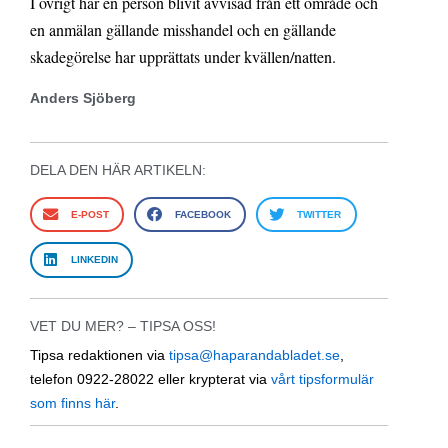
I övrigt har en person blivit avvisad från ett område och
en anmälan gällande misshandel och en gällande
skadegörelse har upprättats under kvällen/natten.
Anders Sjöberg
DELA DEN HÄR ARTIKELN:
E-POST
FACEBOOK
TWITTER
LINKEDIN
VET DU MER? – TIPSA OSS!
Tipsa redaktionen via
tipsa@haparandabladet.se
,
telefon 0922-28022 eller krypterat via
vårt tipsformulär
som finns här
.