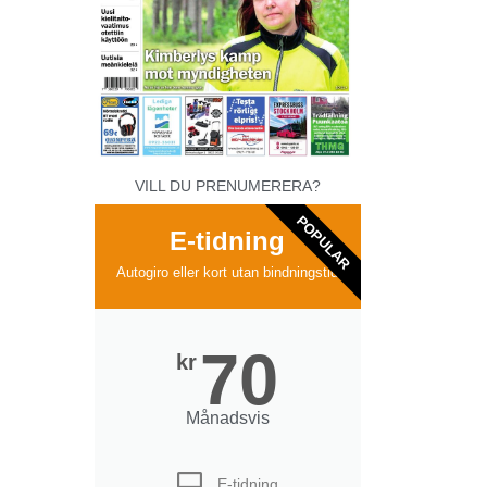
VILL DU PRENUMERERA?
POPULAR
E-tidning
Autogiro eller kort utan bindningstid
70
kr
Månadsvis
E-tidning