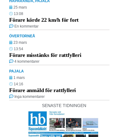
HAPARANDA
,
PAJALA
25 mars
13:08
Förare körde 22 km/h för fort
En kommentar
ÖVERTORNEÅ
23 mars
13:54
Förare misstänks för rattfylleri
4 kommentarer
PAJALA
1 mars
14:16
Förare anmäld för rattfylleri
Inga kommentarer
SENASTE TIDNINGEN