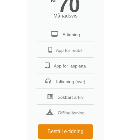
70
Månadsvis
E-tidning
App för mobil
App för läsplatta
Taltidning (sve)
Sökbart arkiv
Offlineläsning
Beställ e-tidning