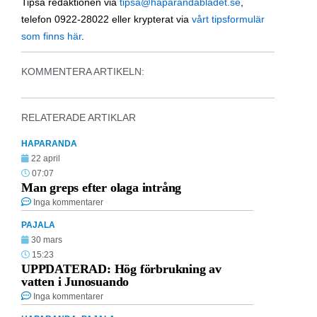
Tipsa redaktionen via
tipsa@haparandabladet.se
,
telefon 0922-28022 eller krypterat via
vårt tipsformulär
som finns här
.
KOMMENTERA ARTIKELN:
RELATERADE ARTIKLAR
HAPARANDA
22 april
07:07
Man greps efter olaga intrång
Inga kommentarer
PAJALA
30 mars
15:23
UPPDATERAD: Hög förbrukning av
vatten i Junosuando
Inga kommentarer