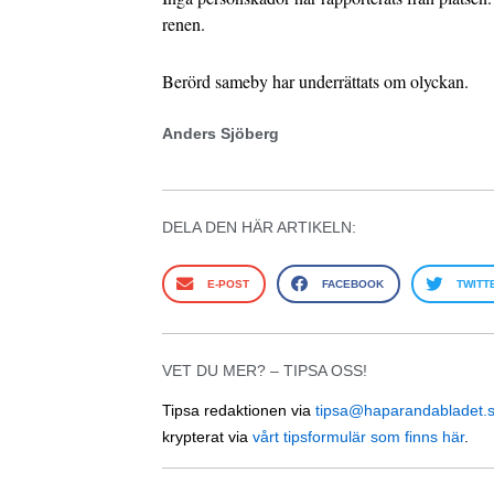
renen.
Berörd sameby har underrättats om olyckan.
Anders Sjöberg
DELA DEN HÄR ARTIKELN:
E-POST
FACEBOOK
TWITT
VET DU MER? – TIPSA OSS!
Tipsa redaktionen via
tipsa@haparandabladet.
krypterat via
vårt tipsformulär som finns här
.