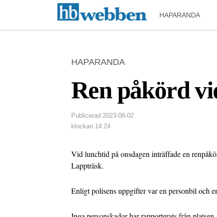
HAPARANDA
HAPARANDA
Ren påkörd vi
Publicerad
2023-08-02
klockan
14:24
Vid lunchtid på onsdagen inträffade en renpåkö
Lappträsk.
Enligt polisens uppgifter var en personbil och e
Inga personskador har rapporterats från platsen. 