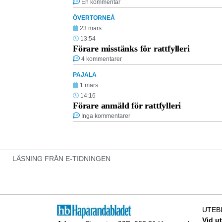
En kommentar
ÖVERTORNEÅ
23 mars
13:54
Förare misstänks för rattfylleri
4 kommentarer
PAJALA
1 mars
14:16
Förare anmäld för rattfylleri
Inga kommentarer
LÄSNING FRÅN E-TIDNINGEN
UTEB
Vid u