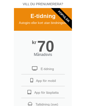
VILL DU PRENUMERERA?
POPULAR
E-tidning
Autogiro eller kort utan bindningstid
70
kr
Månadsvis
E-tidning
App för mobil
App för läsplatta
Taltidning (sve)