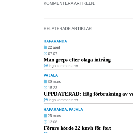
KOMMENTERA ARTIKELN:
RELATERADE ARTIKLAR
HAPARANDA
22 april
07:07
Man greps efter olaga intrång
Inga kommentarer
PAJALA
30 mars
15:23
UPPDATERAD: Hög förbrukning av vat
Inga kommentarer
HAPARANDA
,
PAJALA
25 mars
13:08
Förare körde 22 km/h för fort