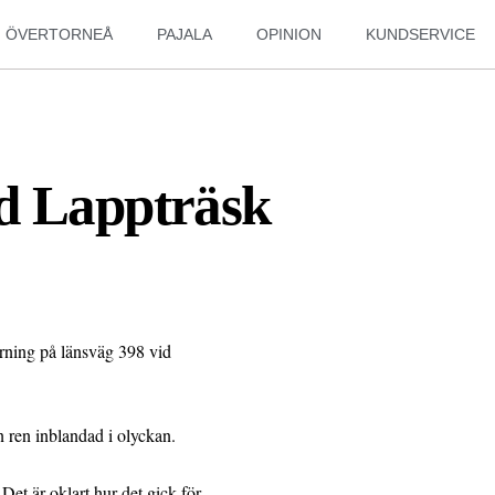
ÖVERTORNEÅ
PAJALA
OPINION
KUNDSERVICE
d Lappträsk
rning på länsväg 398 vid
n ren inblandad i olyckan.
Det är oklart hur det gick för