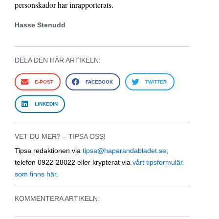
personskador har inrapporterats.
Hasse Stenudd
DELA DEN HÄR ARTIKELN:
E-POST
FACEBOOK
TWITTER
LINKEDIN
VET DU MER? – TIPSA OSS!
Tipsa redaktionen via
tipsa@haparandabladet.se
,
telefon 0922-28022 eller krypterat via
vårt tipsformulär
som finns här
.
KOMMENTERA ARTIKELN: