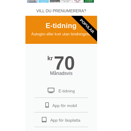
VILL DU PRENUMERERA?
POPULAR
E-tidning
Autogiro eller kort utan bindningstid
70
kr
Månadsvis
E-tidning
App för mobil
App för läsplatta