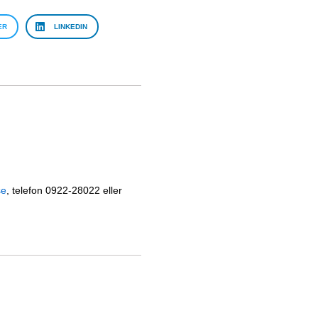
ER
LINKEDIN
se
, telefon 0922-28022 eller