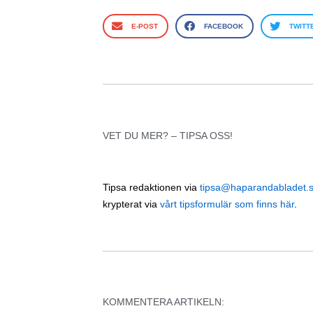
E-POST
FACEBOOK
TWITT
VET DU MER? – TIPSA OSS!
Tipsa redaktionen via
tipsa@haparandabladet.
krypterat via
vårt tipsformulär som finns här
.
KOMMENTERA ARTIKELN: