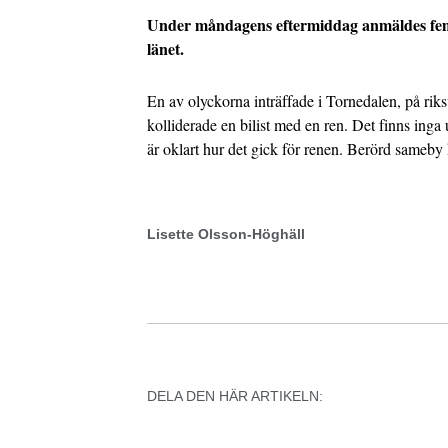
Under måndagens eftermiddag anmäldes fem v
länet.
En av olyckorna inträffade i Tornedalen, på r
kolliderade en bilist med en ren. Det finns ing
är oklart hur det gick för renen. Berörd sameby
Lisette Olsson-Höghäll
DELA DEN HÄR ARTIKELN: