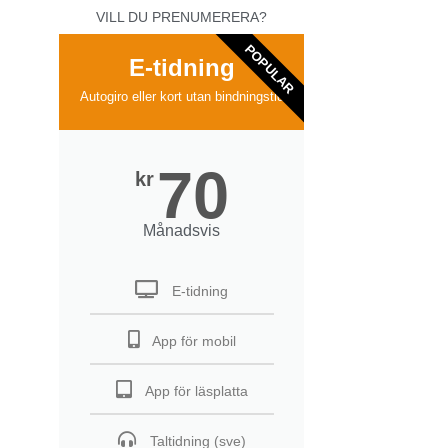
VILL DU PRENUMERERA?
POPULAR
E-tidning
Autogiro eller kort utan bindningstid
70
kr
Månadsvis
E-tidning
App för mobil
App för läsplatta
Taltidning (sve)