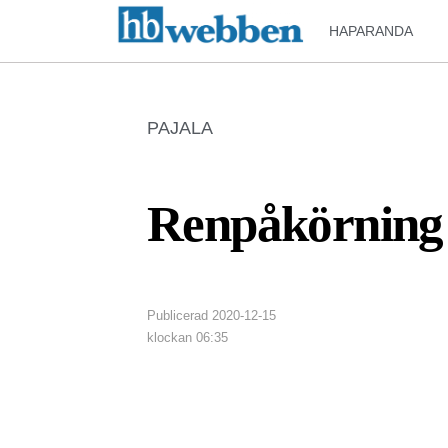
HAPARANDA
PAJALA
Renpåkörning 
Publicerad
2020-12-15
klockan
06:35