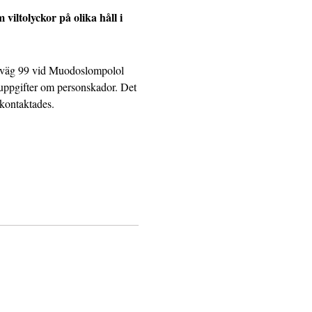
iltolyckor på olika håll i
iksväg 99 vid Muodoslompolol
a uppgifter om personskador. Det
 kontaktades.