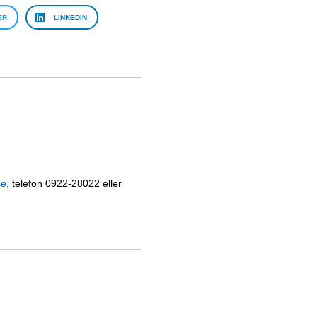
ER
LINKEDIN
se
, telefon 0922-28022 eller