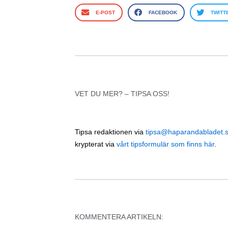
E-POST
FACEBOOK
TWITT
VET DU MER? – TIPSA OSS!
Tipsa redaktionen via
tipsa@haparandabladet.
krypterat via
vårt tipsformulär som finns här
.
KOMMENTERA ARTIKELN: