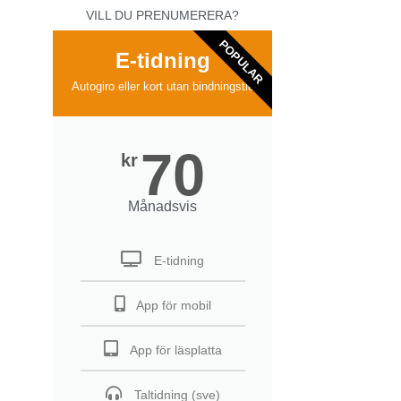
VILL DU PRENUMERERA?
POPULAR
E-tidning
Autogiro eller kort utan bindningstid
70
kr
Månadsvis
E-tidning
App för mobil
App för läsplatta
Taltidning (sve)