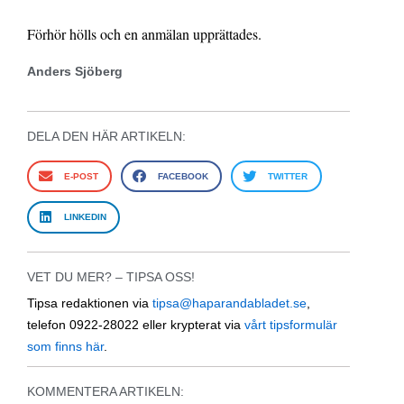
Förhör hölls och en anmälan upprättades.
Anders Sjöberg
DELA DEN HÄR ARTIKELN:
E-POST
FACEBOOK
TWITTER
LINKEDIN
VET DU MER? – TIPSA OSS!
Tipsa redaktionen via
tipsa@haparandabladet.se
,
telefon 0922-28022 eller krypterat via
vårt tipsformulär
som finns här
.
KOMMENTERA ARTIKELN: