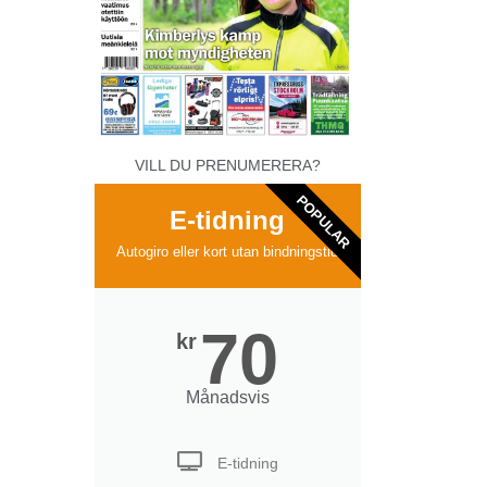
VILL DU PRENUMERERA?
POPULAR
E-tidning
Autogiro eller kort utan bindningstid
70
kr
Månadsvis
E-tidning