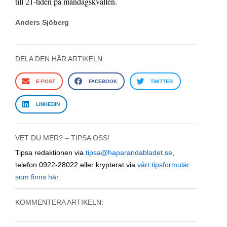
till 21-tiden på måndagskvällen.
Anders Sjöberg
DELA DEN HÄR ARTIKELN:
E-POST
FACEBOOK
TWITTER
LINKEDIN
VET DU MER? – TIPSA OSS!
Tipsa redaktionen via
tipsa@haparandabladet.se
,
telefon 0922-28022 eller krypterat via
vårt tipsformulär
som finns här
.
KOMMENTERA ARTIKELN: