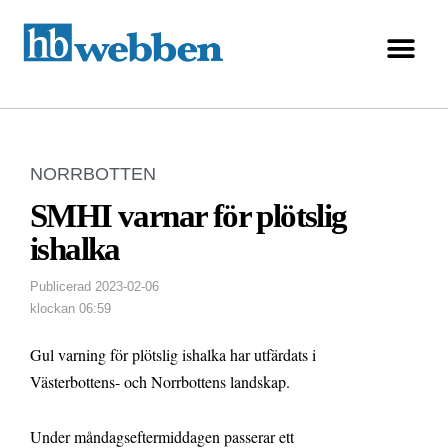
NORRBOTTEN
SMHI varnar för plötslig
ishalka
Publicerad
2023-02-06
klockan
06:59
Gul varning för plötslig ishalka har utfärdats i
Västerbottens- och Norrbottens landskap.
Under måndagseftermiddagen passerar ett