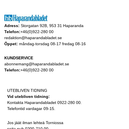
Adress:
Storgatan 92B, 953 31 Haparanda
Telefon:
+46(0)922-280 00
redaktion@haparandabladet.se
Öppet:
måndag-torsdag 08-17 fredag 08-16
KUNDSERVICE
abonnemang@haparandabladet.se
Telefon:
+46(0)922-280 00
UTEBLIVEN TIDNING
Vid utebliven tidning:
Kontakta Haparandabladet 0922-280 00.
Telefontid vardagar 09-15.
Jos jäät ilman lehteä Torniossa
soita puh 0200-710 00.