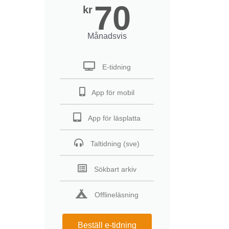
70
kr
Månadsvis
E-tidning
App för mobil
App för läsplatta
Taltidning (sve)
Sökbart arkiv
Offlineläsning
Beställ e-tidning