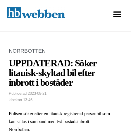
NORRBOTTEN
UPPDATERAD: Söker
litauisk-skyltad bil efter
inbrott i bostäder
Publicerad
2023-09-21
klockan
13:46
Polisen söker efter en litauisk-registrerad personbil som
kan sättas i samband med två bostadsinbrott i
Norrbotten.