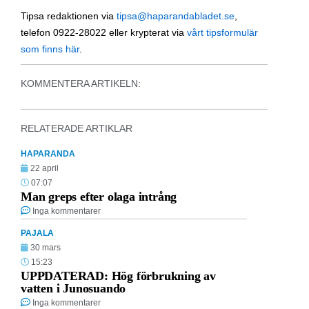
Tipsa redaktionen via
tipsa@haparandabladet.se
,
telefon 0922-28022 eller krypterat via
vårt tipsformulär
som finns här
.
KOMMENTERA ARTIKELN:
RELATERADE ARTIKLAR
HAPARANDA
22 april
07:07
Man greps efter olaga intrång
Inga kommentarer
PAJALA
30 mars
15:23
UPPDATERAD: Hög förbrukning av
vatten i Junosuando
Inga kommentarer