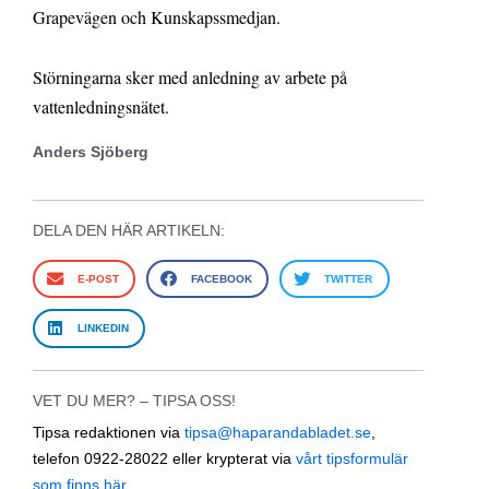
Grapevägen och Kunskapssmedjan.
Störningarna sker med anledning av arbete på
vattenledningsnätet.
Anders Sjöberg
DELA DEN HÄR ARTIKELN:
E-POST
FACEBOOK
TWITTER
LINKEDIN
VET DU MER? – TIPSA OSS!
Tipsa redaktionen via
tipsa@haparandabladet.se
,
telefon 0922-28022 eller krypterat via
vårt tipsformulär
som finns här
.