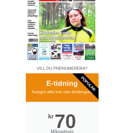
VILL DU PRENUMERERA?
POPULAR
E-tidning
Autogiro eller kort utan bindningstid
70
kr
Månadsvis