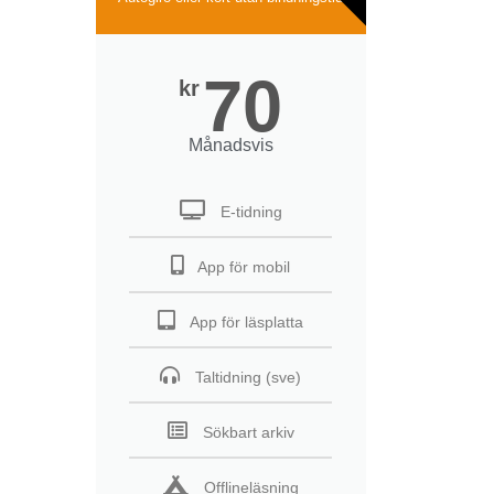
70
kr
Månadsvis
E-tidning
App för mobil
App för läsplatta
Taltidning (sve)
Sökbart arkiv
Offlineläsning