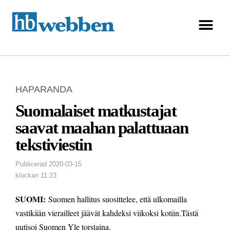
HAPARANDA
Suomalaiset matkustajat
saavat maahan palattuaan
tekstiviestin
Publicerad
2020-03-15
klockan
11:23
SUOMI:
Suomen hallitus suosittelee, että ulkomailla
vastikään vierailleet jäävät kahdeksi viikoksi kotiin.
Tästä
uutisoi Suomen Yle torstaina.