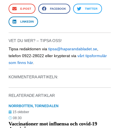
E-POST
FACEBOOK
TWITTER
LINKEDIN
VET DU MER? – TIPSA OSS!
Tipsa redaktionen via
tipsa@haparandabladet.se
,
telefon 0922-28022 eller krypterat via
vårt tipsformulär
som finns här
.
KOMMENTERA ARTIKELN:
RELATERADE ARTIKLAR
NORRBOTTEN
,
TORNEDALEN
15 oktober
08:30
Vaccinationer mot influensa och covid-19