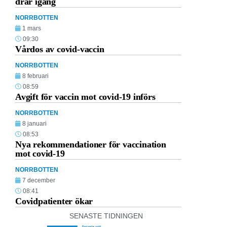
drar igång
NORRBOTTEN
1 mars
09:30
Vårdos av covid-vaccin
NORRBOTTEN
8 februari
08:59
Avgift för vaccin mot covid-19 införs
NORRBOTTEN
8 januari
08:53
Nya rekommendationer för vaccination
mot covid-19
NORRBOTTEN
7 december
08:41
Covidpatienter ökar
SENASTE TIDNINGEN