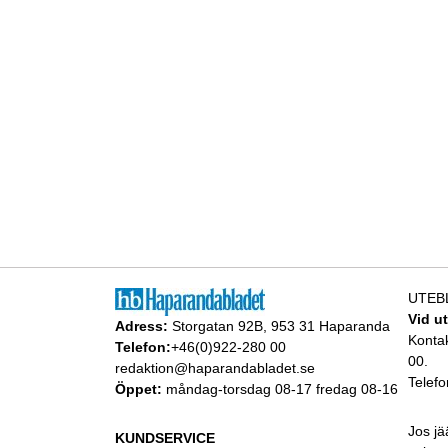
UTEB
Vid u
Adress:
Storgatan 92B, 953 31 Haparanda
Konta
Telefon:
+46(0)922-280 00
00.
redaktion@haparandabladet.se
Telefo
Öppet:
måndag-torsdag 08-17 fredag 08-16
Jos jä
KUNDSERVICE