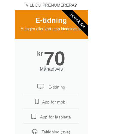
VILL DU PRENUMERERA?
POPULAR
E-tidning
Autogiro eller kort utan bindningstid
70
kr
Månadsvis
E-tidning
App för mobil
App för läsplatta
Taltidning (sve)