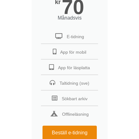
70
kr
Månadsvis
E-tidning
App för mobil
App för läsplatta
Taltidning (sve)
Sökbart arkiv
Offlineläsning
Beställ e-tidning