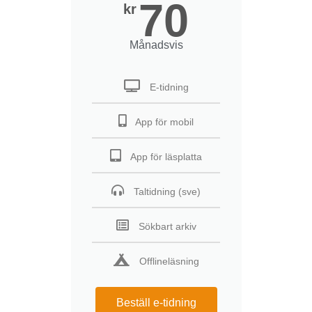
70
kr
Månadsvis
E-tidning
App för mobil
App för läsplatta
Taltidning (sve)
Sökbart arkiv
Offlineläsning
Beställ e-tidning