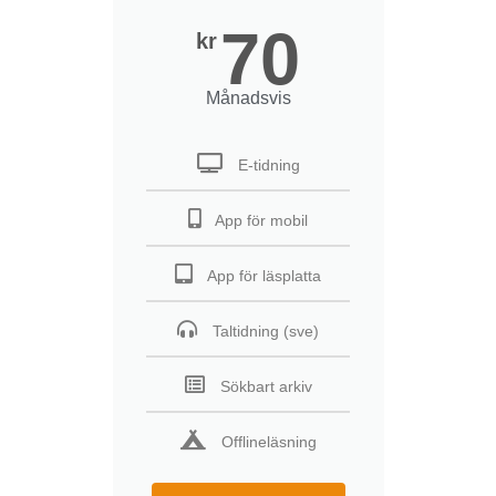
70
kr
Månadsvis
E-tidning
App för mobil
App för läsplatta
Taltidning (sve)
Sökbart arkiv
Offlineläsning