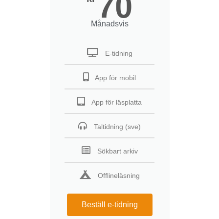
70
Månadsvis
E-tidning
App för mobil
App för läsplatta
Taltidning (sve)
Sökbart arkiv
Offlineläsning
Beställ e-tidning