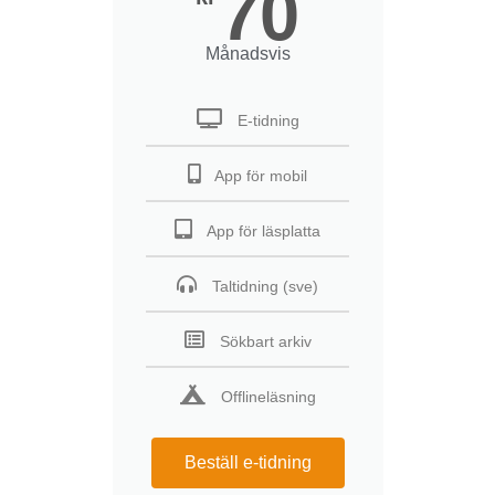
70
Månadsvis
E-tidning
App för mobil
App för läsplatta
Taltidning (sve)
Sökbart arkiv
Offlineläsning
Beställ e-tidning