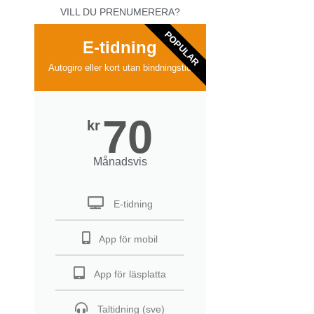
VILL DU PRENUMERERA?
POPULAR
E-tidning
Autogiro eller kort utan bindningstid
70
kr
Månadsvis
E-tidning
App för mobil
App för läsplatta
Taltidning (sve)