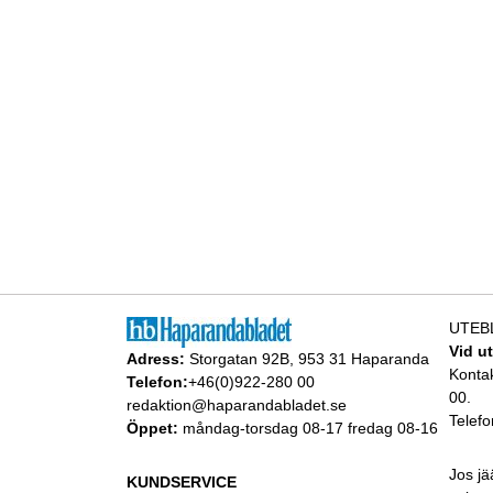
UTEB
Vid u
Adress:
Storgatan 92B, 953 31 Haparanda
Konta
Telefon:
+46(0)922-280 00
00.
redaktion@haparandabladet.se
Telefo
Öppet:
måndag-torsdag 08-17 fredag 08-16
Jos jä
KUNDSERVICE