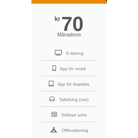
70
kr
Månadsvis
E-tidning
App för mobil
App för läsplatta
Taltidning (sve)
Sökbart arkiv
Offlineläsning