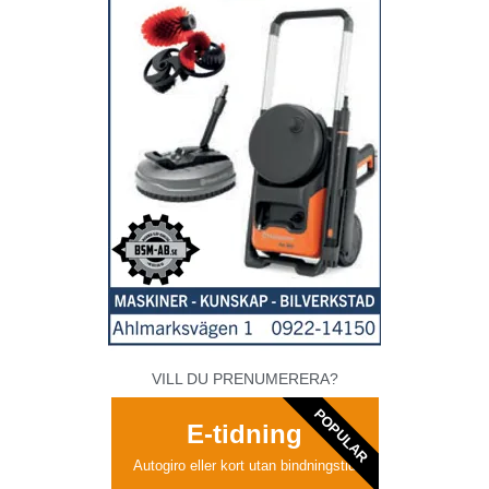
VILL DU PRENUMERERA?
POPULAR
E-tidning
Autogiro eller kort utan bindningstid