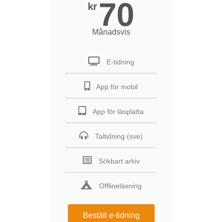
70
kr
Månadsvis
E-tidning
App för mobil
App för läsplatta
Taltidning (sve)
Sökbart arkiv
Offlineläsning
Beställ e-tidning