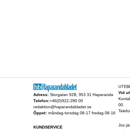
UTEB
Vid u
Adress:
Storgatan 92B, 953 31 Haparanda
Konta
Telefon:
+46(0)922-280 00
00.
redaktion@haparandabladet.se
Telefo
Öppet:
måndag-torsdag 08-17 fredag 08-16
Jos jä
KUNDSERVICE