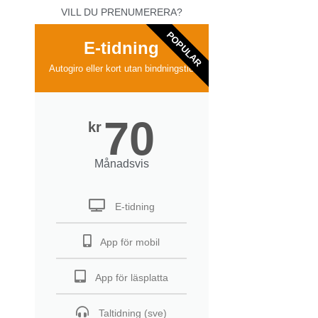
VILL DU PRENUMERERA?
POPULAR
E-tidning
Autogiro eller kort utan bindningstid
70
kr
Månadsvis
E-tidning
App för mobil
App för läsplatta
Taltidning (sve)